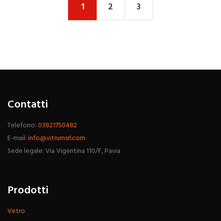
1
2
3
Contatti
Telefono:
03821750482
E-mail:
info@vitrumsrl.com
Sede legale: Via Vigentina 110/F, Pavia
Prodotti
Vetro