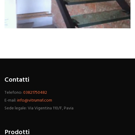
Contatti
Telefono:
03821750482
E-mail:
info@vitrumsrl.com
Sede legale: Via Vigentina 110/F, Pavia
Prodotti