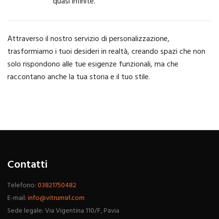
quasi infinite.
Attraverso il nostro servizio di personalizzazione,
trasformiamo i tuoi desideri in realtà, creando spazi che non
solo rispondono alle tue esigenze funzionali, ma che
raccontano anche la tua storia e il tuo stile.
Contatti
Telefono:
03821750482
E-mail:
info@vitrumsrl.com
Sede legale: Via Vigentina 110/F, Pavia