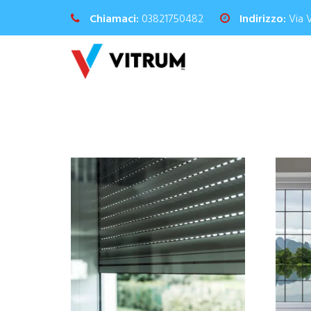
Chiamaci:
03821750482
Indirizzo:
Via 