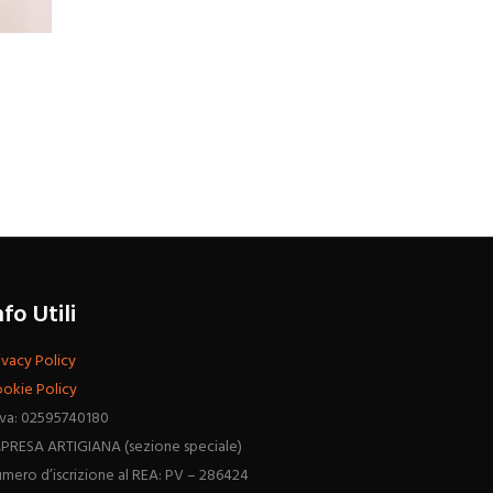
nfo Utili
ivacy Policy
okie Policy
Iva: 02595740180
PRESA ARTIGIANA (sezione speciale)
mero d’iscrizione al REA: PV – 286424