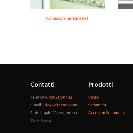
Accessori Serramenti
Contatti
Prodotti
Telefono:
03821750482
Vetro
E-mail:
info@vitrumsrl.com
Serramenti
Sede legale: Via Vigentina
Accessori Serramenti
110/F, Pavia