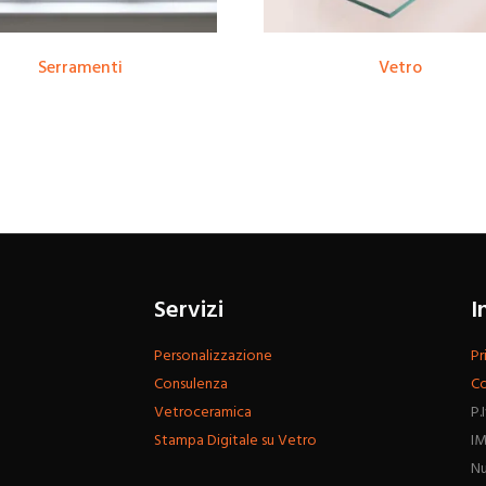
Serramenti
Vetro
Servizi
I
Personalizzazione
Pr
Consulenza
Co
Vetroceramica
P.
Stampa Digitale su Vetro
IM
Nu