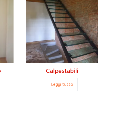
o
Calpestabili
Leggi tutto