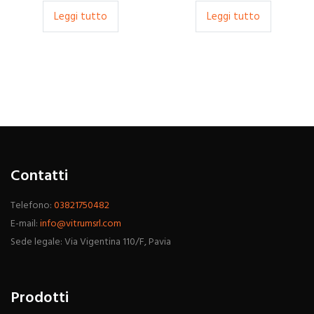
Leggi tutto
Leggi tutto
Contatti
Telefono:
03821750482
E-mail:
info@vitrumsrl.com
Sede legale: Via Vigentina 110/F, Pavia
Prodotti