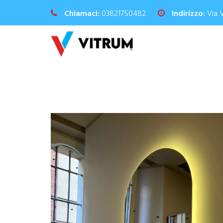
Chiamaci:
03821750482
Indirizzo:
Via 