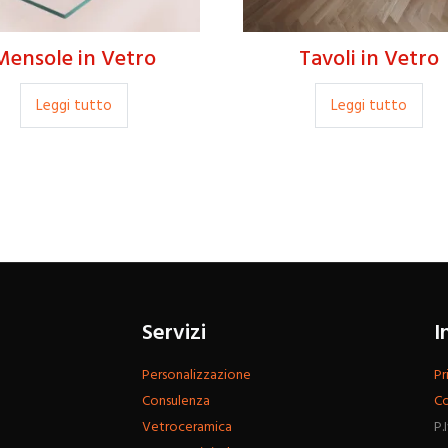
Mensole in Vetro
Tavoli in Vetro
Leggi tutto
Leggi tutto
Servizi
I
Personalizzazione
Pr
Consulenza
Co
Vetroceramica
P.