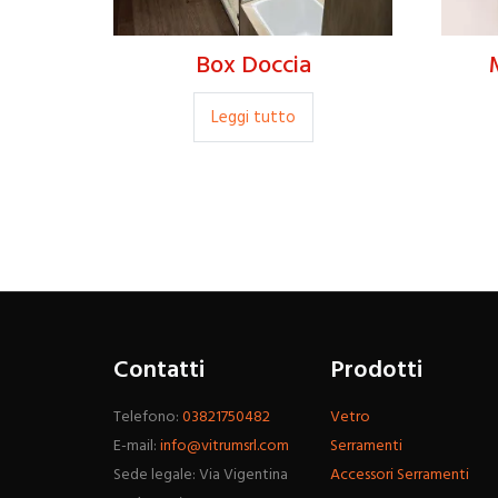
Box Doccia
Leggi tutto
Contatti
Prodotti
Telefono:
03821750482
Vetro
E-mail:
info@vitrumsrl.com
Serramenti
Sede legale: Via Vigentina
Accessori Serramenti