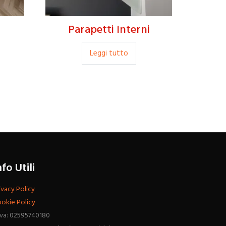
Parapetti Interni
Leggi tutto
nfo Utili
ivacy Policy
okie Policy
Iva: 02595740180