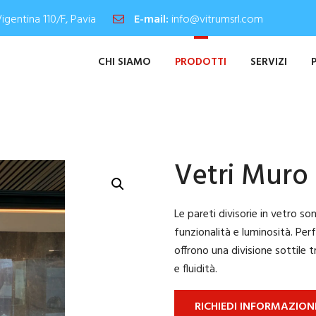
Vigentina 110/F, Pavia
E-mail:
info@vitrumsrl.com
CHI SIAMO
PRODOTTI
SERVIZI
Vetri Muro
Le pareti divisorie in vetro so
funzionalità e luminosità. Pe
offrono una divisione sottile 
e fluidità.
RICHIEDI INFORMAZION