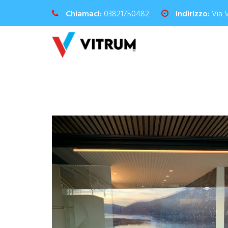
Chiamaci:
03821750482
Indirizzo:
Via 