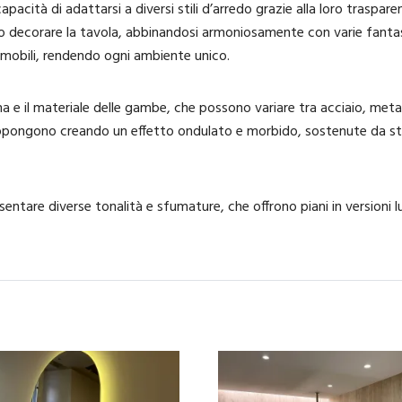
 capacità di adattarsi a diversi stili d’arredo grazie alla loro traspar
 decorare la tavola, abbinandosi armoniosamente con varie fantasie
mmobili, rendendo ogni ambiente unico.
ma e il materiale delle gambe, che possono variare tra acciaio, met
pongono creando un effetto ondulato e morbido, sostenute da strutt
esentare diverse tonalità e sfumature, che offrono piani in versioni 