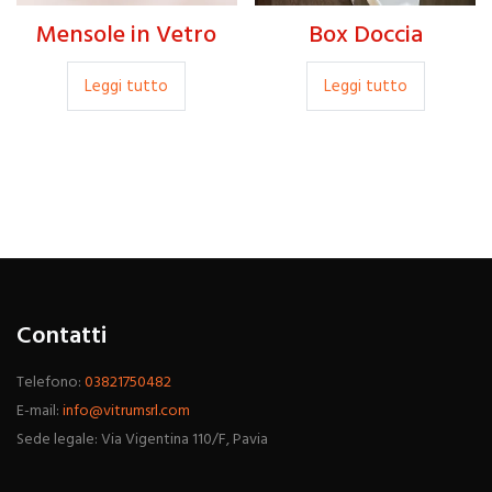
Mensole in Vetro
Box Doccia
Leggi tutto
Leggi tutto
Contatti
Telefono:
03821750482
E-mail:
info@vitrumsrl.com
Sede legale: Via Vigentina 110/F, Pavia