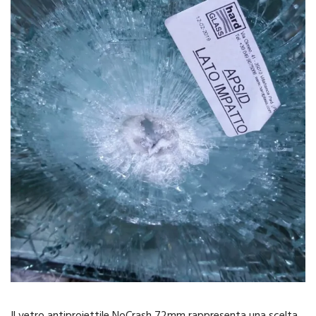
Il vetro antiproiettile NoCrash 72mm rappresenta una scelta