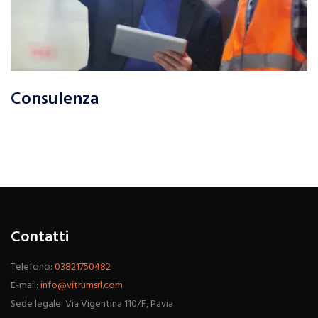
Consulenza
Contatti
Telefono:
03821750482
E-mail:
info@vitrumsrl.com
Sede legale: Via Vigentina 110/F, Pavia