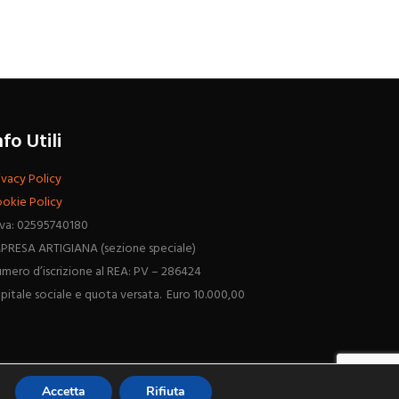
nfo Utili
ivacy Policy
okie Policy
Iva: 02595740180
PRESA ARTIGIANA (sezione speciale)
mero d’iscrizione al REA: PV – 286424
pitale sociale e quota versata. Euro 10.000,00
Accetta
Rifiuta