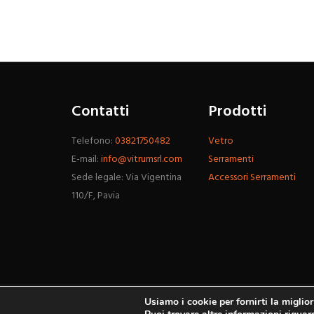
Contatti
Prodotti
Telefono:
03821750482
Vetro
E-mail:
info@vitrumsrl.com
Serramenti
Sede legale: Via Vigentina
Accessori Serramenti
110/F, Pavia
Usiamo i cookie per fornirti la miglio