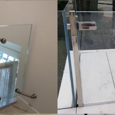
tro
Cance