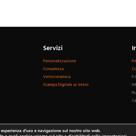
Servizi
I
Personalizzazione
Pr
Consulenza
Co
Vetroceramica
P.
Stampa Digitale su Vetro
IM
Nu
Ca
r esperienza d'uso e navigazione sul nostro sito web.
Vitrum Srl © 2026 Tutti i Diritti Riservati.