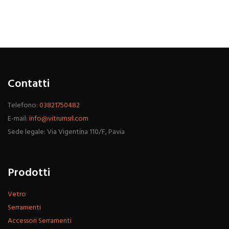
Contatti
Telefono:
03821750482
E-mail:
info@vitrumsrl.com
Sede legale: Via Vigentina 110/F, Pavia
Prodotti
Vetro
Serramenti
Accessori Serramenti