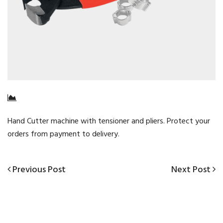
Hand Cutter machine with tensioner and pliers. Protect your
orders from payment to delivery.
Previous
Next
Previous Post
Next Post
Navigazione
Post
Post
articoli