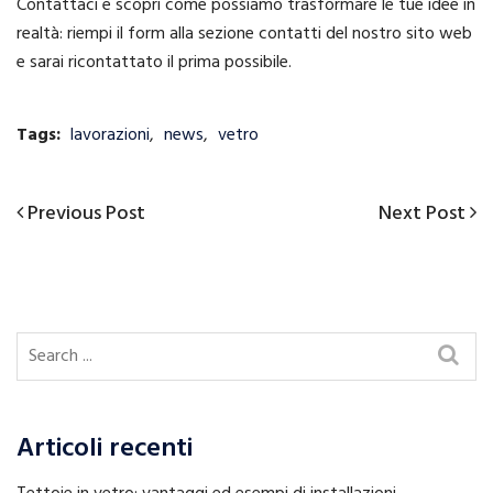
Contattaci e scopri come possiamo trasformare le tue idee in
realtà: riempi il form alla sezione contatti del nostro sito web
e sarai ricontattato il prima possibile.
Tags:
lavorazioni
,
news
,
vetro
Previous
Next
Previous Post
Next Post
Navigazione
Post
Post
articoli
Articoli recenti