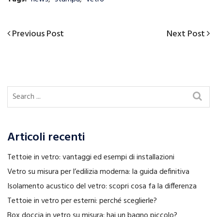
Previous
Next
Previous Post
Next Post
Navigazione
Post
Post
articoli
Articoli recenti
Tettoie in vetro: vantaggi ed esempi di installazioni
Vetro su misura per l’edilizia moderna: la guida definitiva
Isolamento acustico del vetro: scopri cosa fa la differenza
Tettoie in vetro per esterni: perché sceglierle?
Box doccia in vetro su misura: hai un bagno piccolo?