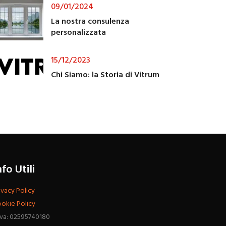
09/01/2024
La nostra consulenza
personalizzata
15/12/2023
Chi Siamo: la Storia di Vitrum
nfo Utili
ivacy Policy
okie Policy
Iva: 02595740180