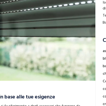
Is
di
Te
Bo
C
as
b
b
c
C
c
 in base alle tue esigenze
co
cr