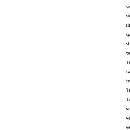
se
s
si
s
s
t
Ta
t
t
T
T
v
v
v