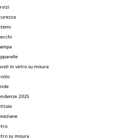
rvizi
icurezza
stemi
pecchi
tampa
apparelle
voli in vetro su misura
avolo
ende
endenze 2025
ettoie
eneziane
etro
etro su misura