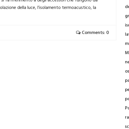
e si fa riferimento a degli accessori che fungono da
d
egolazione della luce, l’isolamento termoacustico, la
g
i
Comments: 0
la
m
M
n
o
p
p
p
Po
r
sc