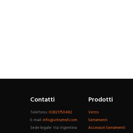
Contatti
Prodotti
Telefono:
03821750482
Vetro
E-mail:
info@vitrumsrl.com
Serramenti
Sede legale: Via Vigentina
Accessori Serramenti