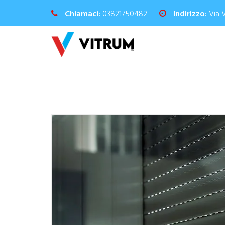
Chiamaci:
03821750482
Indirizzo:
Via 