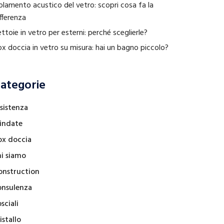
olamento acustico del vetro: scopri cosa fa la
fferenza
ttoie in vetro per esterni: perché sceglierle?
x doccia in vetro su misura: hai un bagno piccolo?
ategorie
sistenza
lindate
ox doccia
hi siamo
onstruction
onsulenza
sciali
istallo