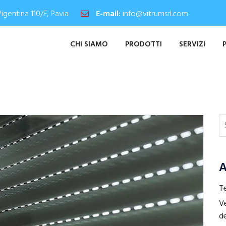
Vigentina 110/F, Pavia
E-mail:
info@vitrumsrl.com
CHI SIAMO
PRODOTTI
SERVIZI
A
Te
Ve
de