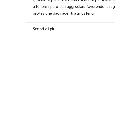
Quando si parla di sistemi oscuranti per finestr
ulteriore riparo dai raggi solari, favorendo la r
protezione dagli agenti atmosferici
Scopri di più