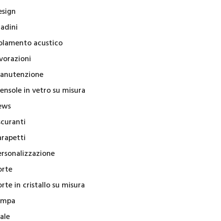
esign
radini
solamento acustico
vorazioni
anutenzione
ensole in vetro su misura
ews
scuranti
arapetti
ersonalizzazione
orte
rte in cristallo su misura
ampa
ale