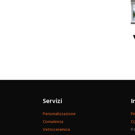
Servizi
I
Personalizzazione
Pr
Consulenza
Co
Vetroceramica
P.