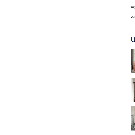
v
z
U