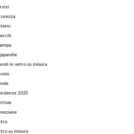
rvizi
icurezza
stemi
pecchi
tampa
apparelle
voli in vetro su misura
avolo
ende
endenze 2025
ettoie
eneziane
etro
etro su misura