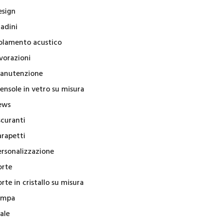
esign
radini
solamento acustico
vorazioni
anutenzione
ensole in vetro su misura
ews
scuranti
arapetti
ersonalizzazione
orte
rte in cristallo su misura
ampa
ale