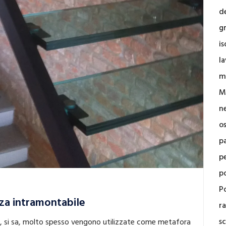
d
g
i
la
m
M
n
o
p
p
p
Po
nza intramontabile
r
sc
le, si sa, molto spesso vengono utilizzate come metafora