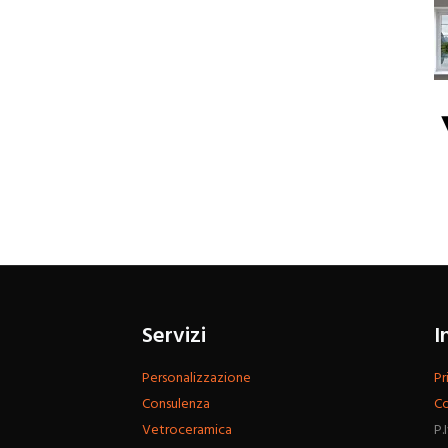
Servizi
I
Personalizzazione
Pr
Consulenza
Co
Vetroceramica
P.