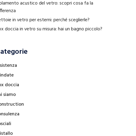
olamento acustico del vetro: scopri cosa fa la
fferenza
ttoie in vetro per esterni: perché sceglierle?
x doccia in vetro su misura: hai un bagno piccolo?
ategorie
sistenza
lindate
ox doccia
hi siamo
onstruction
onsulenza
sciali
istallo