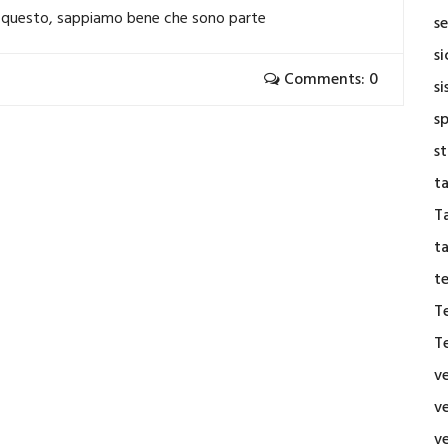
rte questo, sappiamo bene che sono parte
se
s
Comments: 0
si
s
s
t
Ta
t
t
T
T
v
v
v