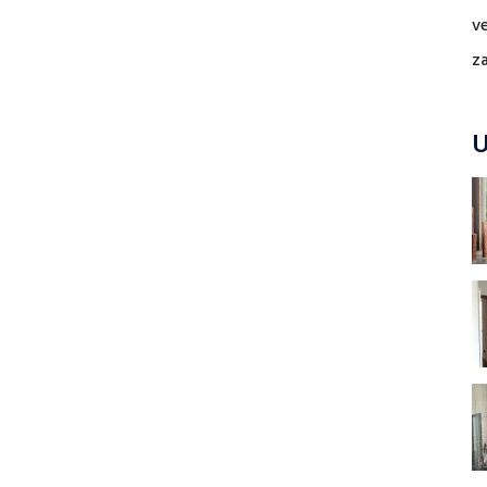
v
z
U