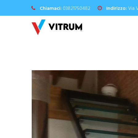
Chiamaci:
03821750482
Indirizzo:
Via 