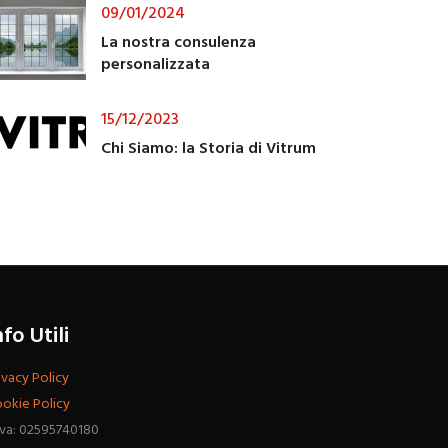
09/01/2024
La nostra consulenza
personalizzata
15/12/2023
Chi Siamo: la Storia di Vitrum
nfo Utili
ivacy Policy
okie Policy
Iva: 02595740180