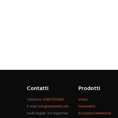
Contatti
Prodotti
Telefono:
03821750482
Vetro
E-mail:
info@vitrumsrl.com
Serramenti
Sede legale: Via Vigentina
Accessori Serramenti