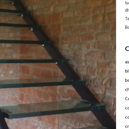
Is
di
Te
Bo
C
as
b
b
c
C
c
co
cr