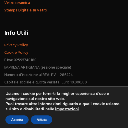
Vetroceramica
Stampa Digitale su Vetro
Info Utili
Privacy Policy
Cookie Policy
P.Iva: 02595740180
IMPRESA ARTIGIANA (sezione speciale)
Numero d’iscrizione al REA: PV – 286424
Capitale sociale e quota versata. Euro 10.000,00
Usiamo i cookie per fornirti la miglior esperienza d'uso e
navigazione sul nostro sito web.
Puoi trovare altre informazioni riguardo a quali cookie usiamo
sul sito o disabilitarli nelle
impostazioni
.
Vitrum Srl © 2026 Tutti i Diritti Riservati.
Accetta
Rifiuta