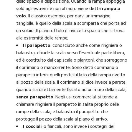
dello spazio a disposizione. Quando la rampa appoggia
solo agli estremi e non al muro viene detta
rampa a
volo
. Il classico esempio, per darvi un’immagine
tangibile, è quello della scala a scomparsa che porta ad
un solaio. Il pianerottolo è invece lo spazio che si trova
alle estremità delle rampe;
Il parapetto
: conosciuto anche come ringhiera o
balaustra, chiude la scala verso l’eventuale parte libera,
ed è costituito dai capiscala o piantoni, che sorreggono
il corrimano o mancorrente. Sono detti corrimano o
parapetti interni quelli posti sul lato della rampa rivolto
al pozzo della scala. Il corrimano si dice invece a parete
quando sia direttamente fissato ad un muro della scala,
senza parapetto
. Negli usi commerciali si tende a
chiamare ringhiera il parapetto in salita proprio delle
rampe della scala, e balaustra il parapetto che
protegge il pozzo della scala al piano di arrivo.
I cosciali
: o fiancali, sono invece i sostegni dei