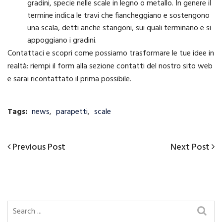
gradini, specie nelle scale in legno o metallo. In genere il
termine indica le travi che fiancheggiano e sostengono
una scala, detti anche stangoni, sui quali terminano e si
appoggiano i gradini.
Contattaci e scopri come possiamo trasformare le tue idee in
realtà: riempi il form alla sezione contatti del nostro sito web
e sarai ricontattato il prima possibile.
Tags:
news
,
parapetti
,
scale
Previous
Next
Previous Post
Next Post
Navigazione
Post
Post
articoli