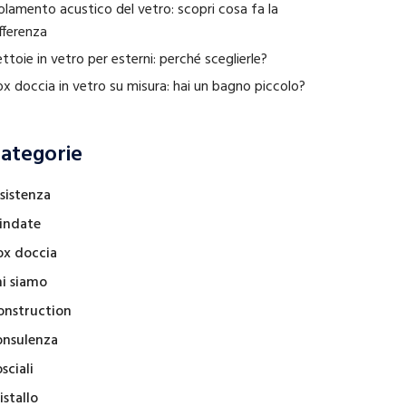
olamento acustico del vetro: scopri cosa fa la
fferenza
ttoie in vetro per esterni: perché sceglierle?
x doccia in vetro su misura: hai un bagno piccolo?
ategorie
sistenza
lindate
ox doccia
hi siamo
onstruction
onsulenza
sciali
istallo