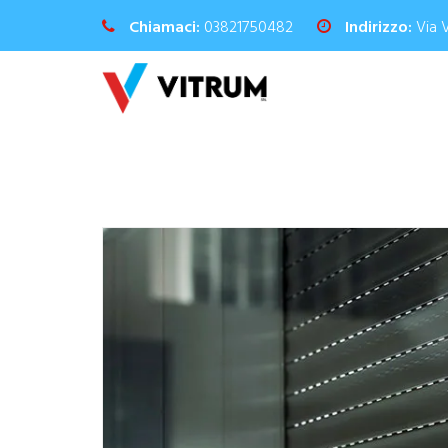
Chiamaci:
03821750482
Indirizzo:
Via 