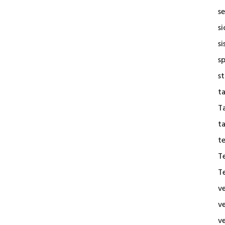
se
s
si
s
s
t
Ta
t
t
T
T
v
v
v