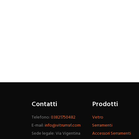
Contatti
Prodotti
Telefono:
03821750482
Vetro
E-mail:
info@vitrumsrl.com
Serramenti
Sede legale: Via Vigentina
Accessori Serramenti