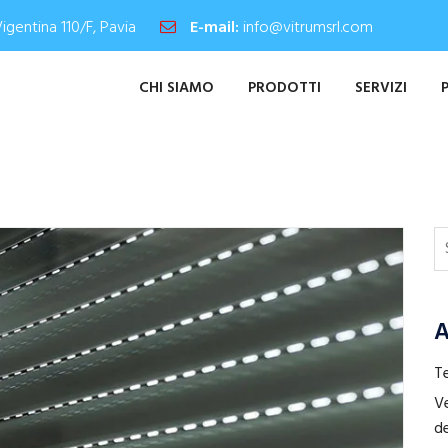
Vigentina 110/F, Pavia
E-mail:
info@vitrumsrl.com
CHI SIAMO
PRODOTTI
SERVIZI
A
Te
Ve
de