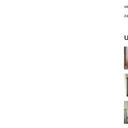
v
z
U