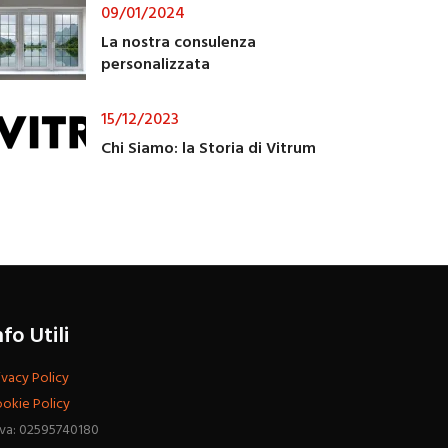
09/01/2024
La nostra consulenza
personalizzata
15/12/2023
Chi Siamo: la Storia di Vitrum
nfo Utili
ivacy Policy
okie Policy
Iva: 02595740180