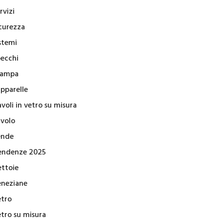
rvizi
icurezza
stemi
pecchi
tampa
apparelle
voli in vetro su misura
avolo
ende
endenze 2025
ettoie
eneziane
etro
etro su misura