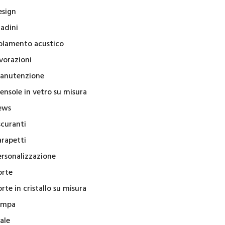
esign
radini
solamento acustico
vorazioni
anutenzione
ensole in vetro su misura
ews
scuranti
arapetti
ersonalizzazione
orte
rte in cristallo su misura
ampa
ale