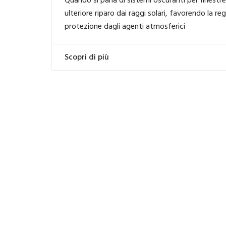
Quando si parla di sistemi oscuranti per finestr
ulteriore riparo dai raggi solari, favorendo la r
protezione dagli agenti atmosferici
Scopri di più