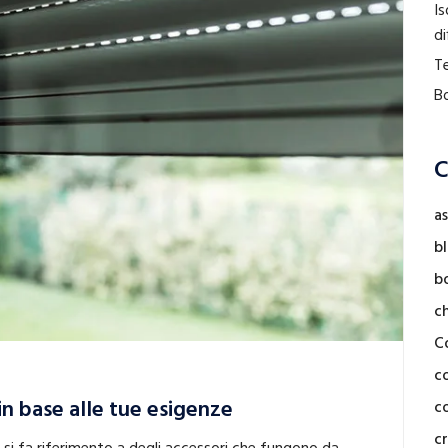
Is
di
Te
Bo
C
as
b
b
c
C
c
 in base alle tue esigenze
co
cr