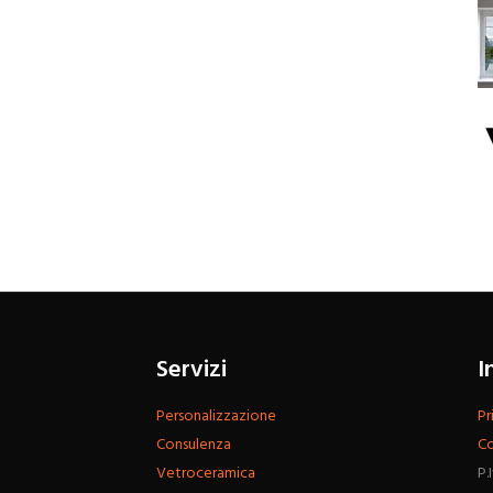
Servizi
I
Personalizzazione
Pr
Consulenza
Co
Vetroceramica
P.