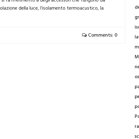
e si fa riferimento a degli accessori che fungono da
d
egolazione della luce, l’isolamento termoacustico, la
g
i
Comments: 0
la
m
M
n
o
p
p
p
Po
r
sc