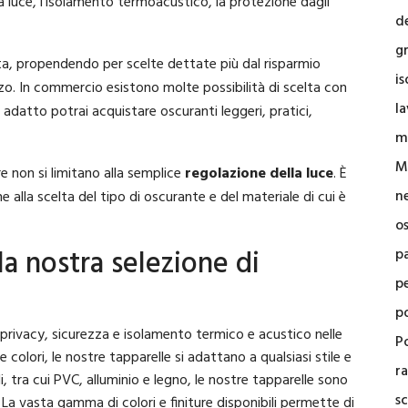
la luce, l’isolamento termoacustico, la protezione dagli
d
g
ta, propendendo per scelte dettate più dal risparmio
i
zo. In commercio esistono molte possibilità di scelta con
la
 adatto potrai acquistare oscuranti leggeri, pratici,
m
M
re non si limitano alla semplice
regolazione della luce
. È
n
alla scelta del tipo di oscurante e del materiale di cui è
o
la nostra selezione di
p
p
p
e privacy, sicurezza e isolamento termico e acustico nelle
Po
colori, le nostre tapparelle si adattano a qualsiasi stile e
r
li, tra cui PVC, alluminio e legno, le nostre tapparelle sono
sc
 La vasta gamma di colori e finiture disponibili permette di