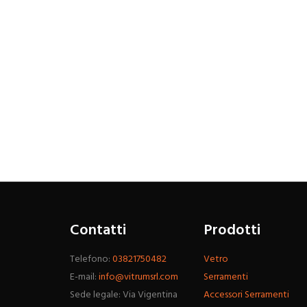
Contatti
Prodotti
Telefono:
03821750482
Vetro
E-mail:
info@vitrumsrl.com
Serramenti
Sede legale: Via Vigentina
Accessori Serramenti