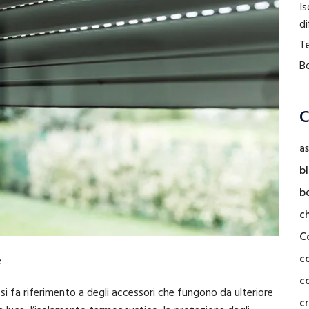
Is
di
Te
Bo
C
as
b
b
c
C
c
e
co
si fa riferimento a degli accessori che fungono da ulteriore
cr