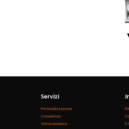
Servizi
I
Personalizzazione
Pr
Consulenza
Co
Vetroceramica
P.