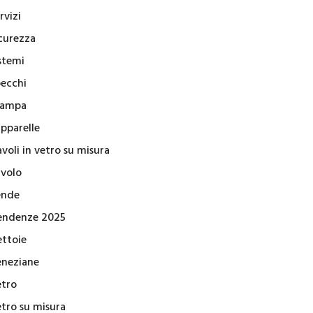
rvizi
icurezza
stemi
pecchi
tampa
apparelle
voli in vetro su misura
avolo
ende
endenze 2025
ettoie
eneziane
etro
etro su misura