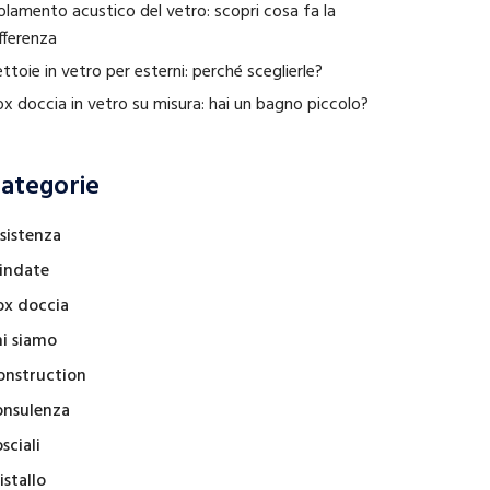
olamento acustico del vetro: scopri cosa fa la
fferenza
ttoie in vetro per esterni: perché sceglierle?
x doccia in vetro su misura: hai un bagno piccolo?
ategorie
sistenza
lindate
ox doccia
hi siamo
onstruction
onsulenza
sciali
istallo