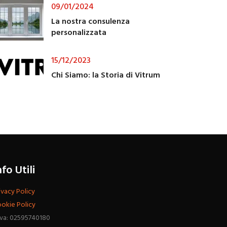
09/01/2024
La nostra consulenza
personalizzata
15/12/2023
Chi Siamo: la Storia di Vitrum
nfo Utili
ivacy Policy
okie Policy
Iva: 02595740180