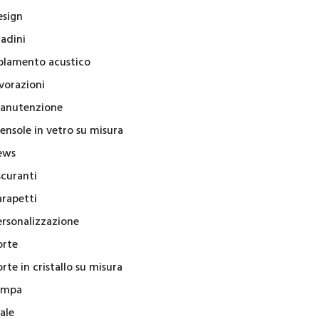
esign
radini
solamento acustico
vorazioni
anutenzione
ensole in vetro su misura
ews
scuranti
arapetti
ersonalizzazione
orte
rte in cristallo su misura
ampa
ale