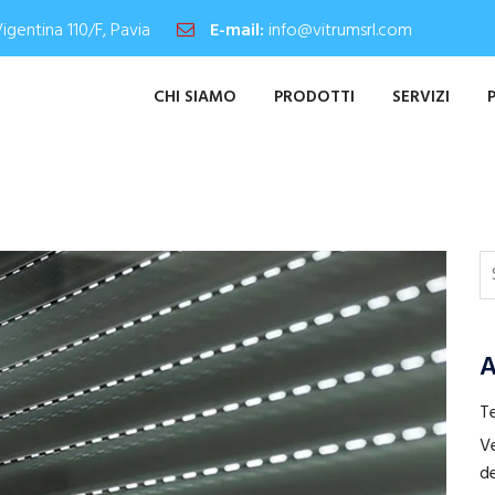
Vigentina 110/F, Pavia
E-mail:
info@vitrumsrl.com
CHI SIAMO
PRODOTTI
SERVIZI
A
Te
Ve
de