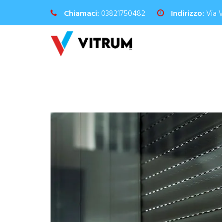
Chiamaci:
03821750482
Indirizzo:
Via 