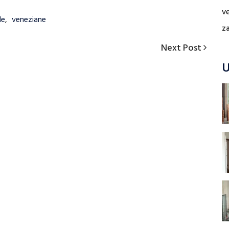
v
de
,
veneziane
z
Next
Next Post
Post
U