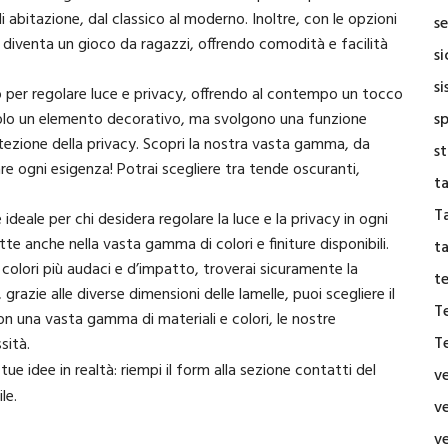
i abitazione, dal classico al moderno. Inoltre, con le opzioni
se
 diventa un gioco da ragazzi, offrendo comodità e facilità
s
si
o per regolare luce e privacy, offrendo al contempo un tocco
solo un elemento decorativo, ma svolgono una funzione
s
rotezione della privacy. Scopri la nostra vasta gamma, da
s
fare ogni esigenza! Potrai scegliere tra tende oscuranti,
t
Ta
 ideale per chi desidera regolare la luce e la privacy in ogni
ette anche nella vasta gamma di colori e finiture disponibili.
t
 colori più audaci e d’impatto, troverai sicuramente la
t
razie alle diverse dimensioni delle lamelle, puoi scegliere il
T
 Con una vasta gamma di materiali e colori, le nostre
T
sità.
 idee in realtà: riempi il form alla sezione contatti del
v
le.
v
v