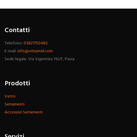
Contatti
Telefono:
03821750482
E-mail:
info@vitrumsrl.com
Sede legale: Via Vigentina 110/F, Pavia
Prodotti
Vetro
Serramenti
Accessori Serramenti
Servizi