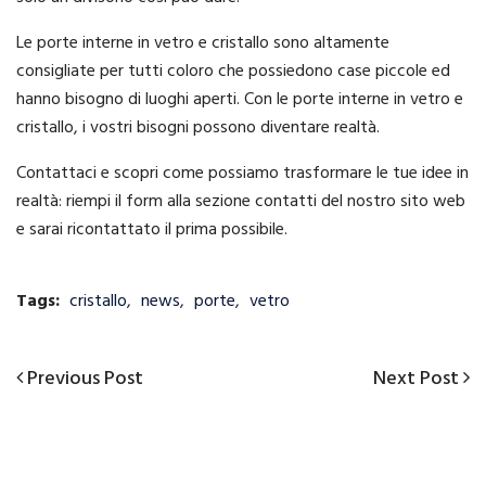
Le porte interne in vetro e cristallo sono altamente
consigliate per tutti coloro che possiedono case piccole ed
hanno bisogno di luoghi aperti. Con le porte interne in vetro e
cristallo, i vostri bisogni possono diventare realtà.
Contattaci e scopri come possiamo trasformare le tue idee in
realtà: riempi il form alla sezione contatti del nostro sito web
e sarai ricontattato il prima possibile.
Tags:
cristallo
,
news
,
porte
,
vetro
Previous
Next
Previous Post
Next Post
Navigazione
Post
Post
articoli