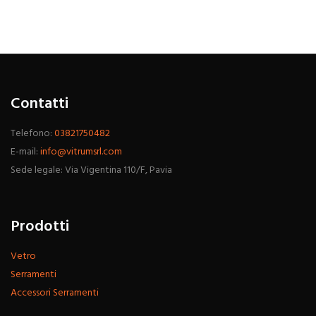
Contatti
Telefono:
03821750482
E-mail:
info@vitrumsrl.com
Sede legale: Via Vigentina 110/F, Pavia
Prodotti
Vetro
Serramenti
Accessori Serramenti