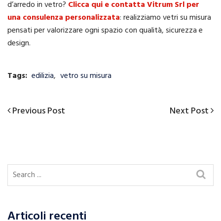
d’arredo in vetro?
Clicca qui e contatta Vitrum Srl
per
una consulenza personalizzata
: realizziamo vetri su misura
pensati per valorizzare ogni spazio con qualità, sicurezza e
design.
Tags:
edilizia
,
vetro su misura
Previous
Next
Previous Post
Next Post
Navigazione
Post
Post
articoli
Articoli recenti