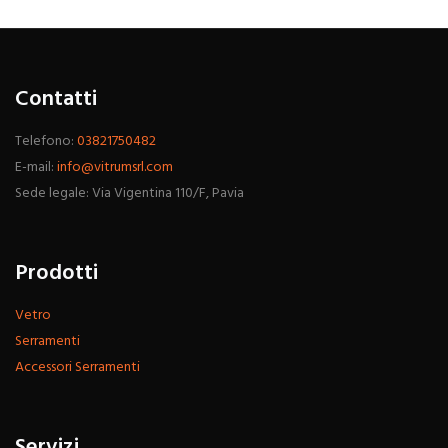
Contatti
Telefono:
03821750482
E-mail:
info@vitrumsrl.com
Sede legale: Via Vigentina 110/F, Pavia
Prodotti
Vetro
Serramenti
Accessori Serramenti
Servizi