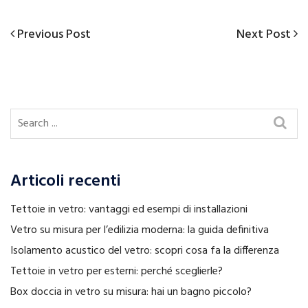
Previous
Next
Previous Post
Next Post
Navigazione
Post
Post
articoli
Articoli recenti
Tettoie in vetro: vantaggi ed esempi di installazioni
Vetro su misura per l’edilizia moderna: la guida definitiva
Isolamento acustico del vetro: scopri cosa fa la differenza
Tettoie in vetro per esterni: perché sceglierle?
Box doccia in vetro su misura: hai un bagno piccolo?