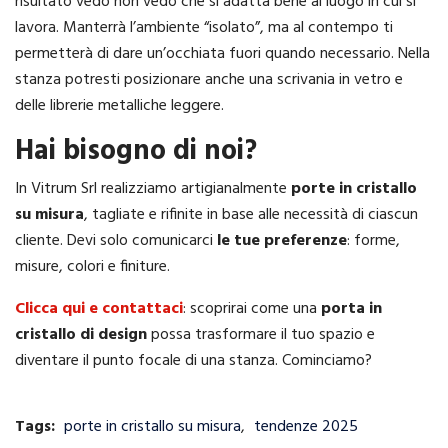
risultato vedo non vedo che si adatta bene al luogo in cui si
lavora. Manterrà l’ambiente “isolato”, ma al contempo ti
permetterà di dare un’occhiata fuori quando necessario. Nella
stanza potresti posizionare anche una scrivania in vetro e
delle librerie metalliche leggere.
Hai bisogno di noi?
In Vitrum Srl realizziamo artigianalmente
porte in cristallo
su misura
, tagliate e rifinite in base alle necessità di ciascun
cliente. Devi solo comunicarci
le tue preferenze
: forme,
misure, colori e finiture.
Clicca qui e contattaci
: scoprirai come una
porta in
cristallo di design
possa trasformare il tuo spazio e
diventare il punto focale di una stanza. Cominciamo?
Tags:
porte in cristallo su misura
,
tendenze 2025