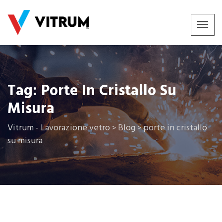
Tag:
Porte In Cristallo Su
Misura
Vitrum - Lavorazione vetro
Blog
porte in cristallo
>
>
su misura