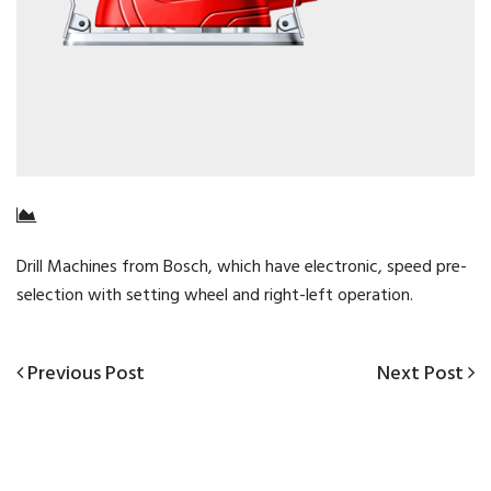
Drill Machines from Bosch, which have electronic, speed pre-
selection with setting wheel and right-left operation.
Previous
Next
Previous Post
Next Post
Navigazione
Post
Post
articoli