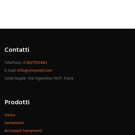
Contatti
Telefono:
03821750482
E-mail:
info@vitrumsrl.com
Sede legale: Via Vigentina 110/F, Pavia
Prodotti
Vetro
Serramenti
Accessori Serramenti