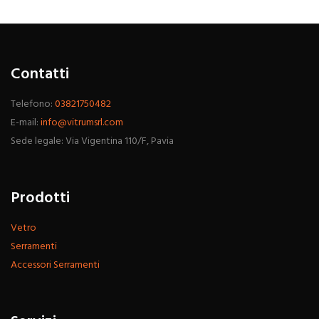
Contatti
Telefono:
03821750482
E-mail:
info@vitrumsrl.com
Sede legale: Via Vigentina 110/F, Pavia
Prodotti
Vetro
Serramenti
Accessori Serramenti