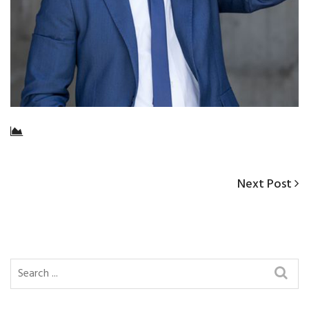
Next
Next Post
Navigazione
Post
articoli