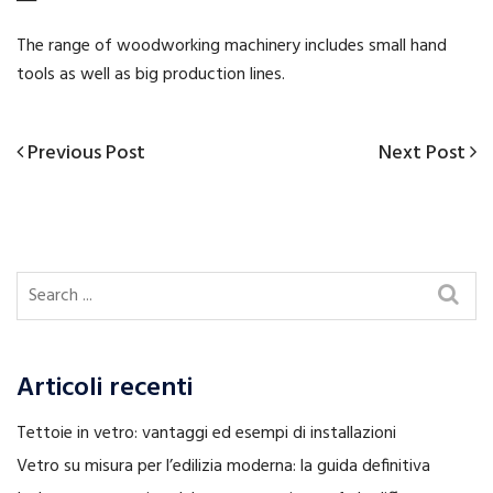
The range of woodworking machinery includes small hand
tools as well as big production lines.
Previous
Next
Previous Post
Next Post
Navigazione
Post
Post
articoli
Articoli recenti
Tettoie in vetro: vantaggi ed esempi di installazioni
Vetro su misura per l’edilizia moderna: la guida definitiva