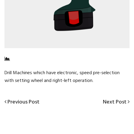
Drill Machines which have electronic, speed pre-selection
with setting wheel and right-left operation.
Previous
Next
Previous Post
Next Post
Navigazione
Post
Post
articoli