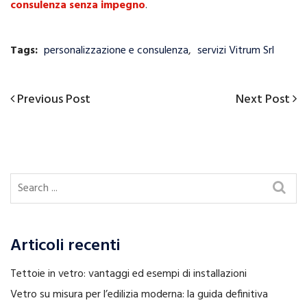
consulenza senza impegno
.
Tags:
personalizzazione e consulenza
,
servizi Vitrum Srl
Previous
Next
Previous Post
Next Post
Navigazione
Post
Post
articoli
Articoli recenti
Tettoie in vetro: vantaggi ed esempi di installazioni
Vetro su misura per l’edilizia moderna: la guida definitiva