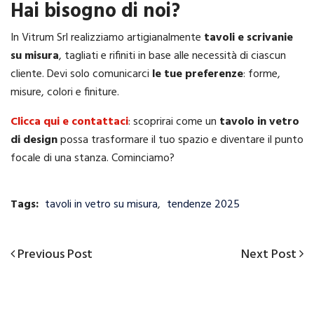
Hai bisogno di noi?
In Vitrum Srl realizziamo artigianalmente
tavoli e scrivanie
su misura
, tagliati e rifiniti in base alle necessità di ciascun
cliente. Devi solo comunicarci
le tue preferenze
: forme,
misure, colori e finiture.
Clicca qui e contattaci
: scoprirai come un
tavolo in vetro
di design
possa trasformare il tuo spazio e diventare il punto
focale di una stanza. Cominciamo?
Tags:
tavoli in vetro su misura
,
tendenze 2025
Previous
Next
Previous Post
Next Post
Navigazione
Post
Post
articoli