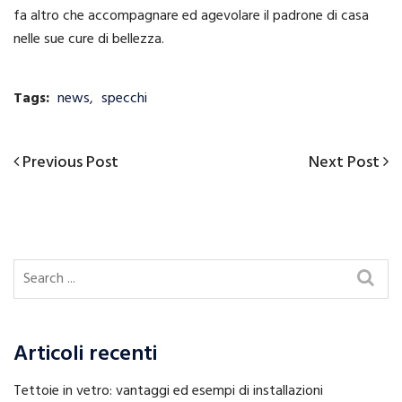
fa altro che accompagnare ed agevolare il padrone di casa
nelle sue cure di bellezza.
Tags:
news
,
specchi
Previous
Next
Previous Post
Next Post
Navigazione
Post
Post
articoli
Articoli recenti
Tettoie in vetro: vantaggi ed esempi di installazioni