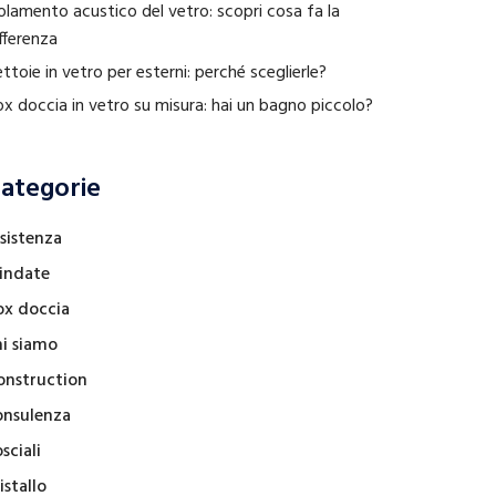
olamento acustico del vetro: scopri cosa fa la
fferenza
ttoie in vetro per esterni: perché sceglierle?
x doccia in vetro su misura: hai un bagno piccolo?
ategorie
sistenza
lindate
ox doccia
hi siamo
onstruction
onsulenza
sciali
istallo