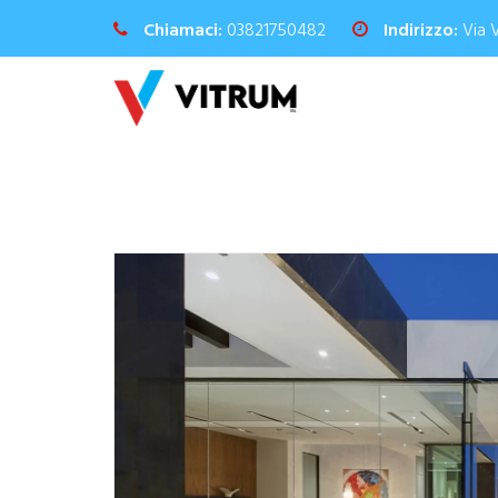
Chiamaci:
03821750482
Indirizzo:
Via 