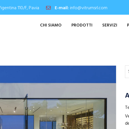
Vigentina 110/F, Pavia
E-mail:
info@vitrumsrl.com
CHI SIAMO
PRODOTTI
SERVIZI
A
Te
Ve
de