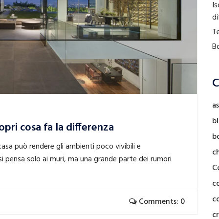
Is
di
Te
Bo
C
as
b
pri cosa fa la differenza
b
o casa può rendere gli ambienti poco vivibili e
c
 pensa solo ai muri, ma una grande parte dei rumori
C
c
co
Comments: 0
cr