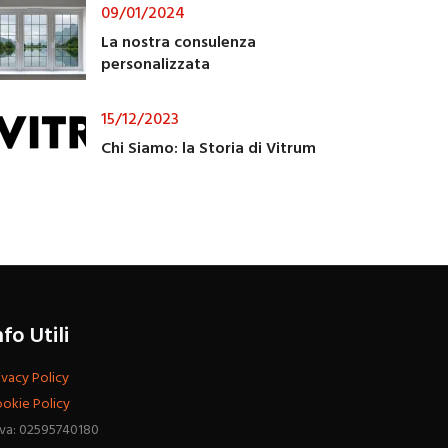
09/01/2024
La nostra consulenza
personalizzata
15/12/2023
Chi Siamo: la Storia di Vitrum
nfo Utili
ivacy Policy
okie Policy
Iva: 02595740180