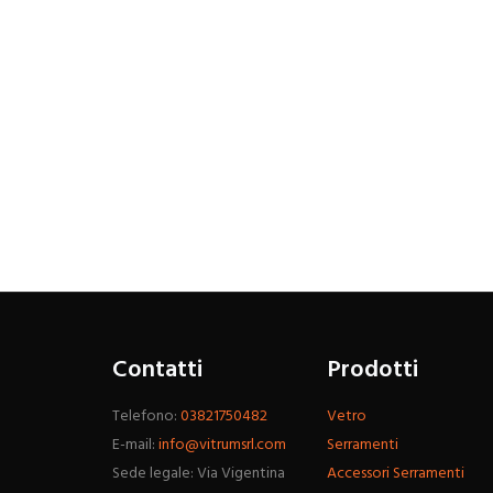
Contatti
Prodotti
Telefono:
03821750482
Vetro
E-mail:
info@vitrumsrl.com
Serramenti
Sede legale: Via Vigentina
Accessori Serramenti