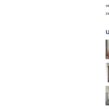
v
z
U