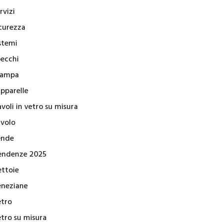
rvizi
icurezza
stemi
pecchi
tampa
apparelle
voli in vetro su misura
avolo
ende
endenze 2025
ettoie
eneziane
etro
etro su misura