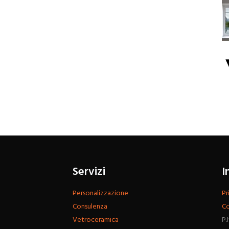
Servizi
I
Personalizzazione
Pr
Consulenza
Co
Vetroceramica
P.