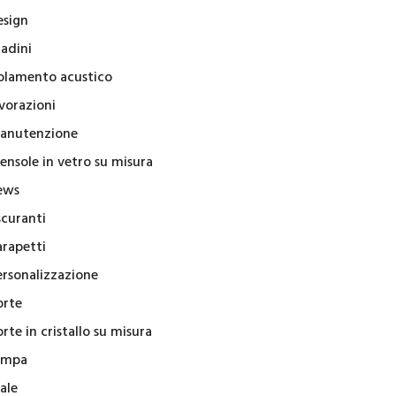
esign
radini
solamento acustico
vorazioni
anutenzione
ensole in vetro su misura
ews
scuranti
arapetti
ersonalizzazione
orte
rte in cristallo su misura
ampa
ale