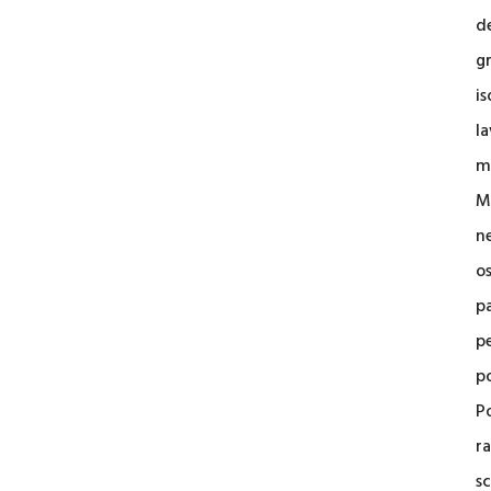
d
g
i
la
m
M
n
o
p
p
p
Po
r
sc