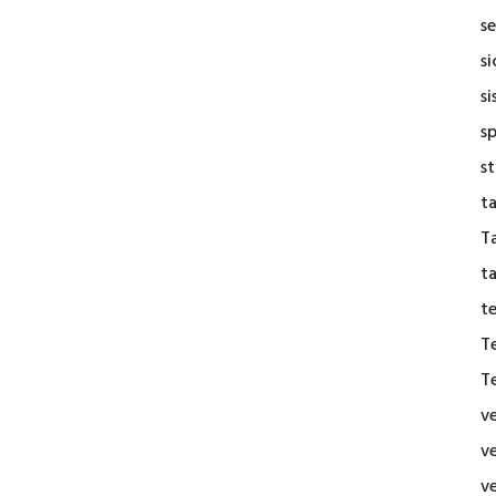
se
s
si
s
s
t
Ta
t
t
T
T
v
v
v