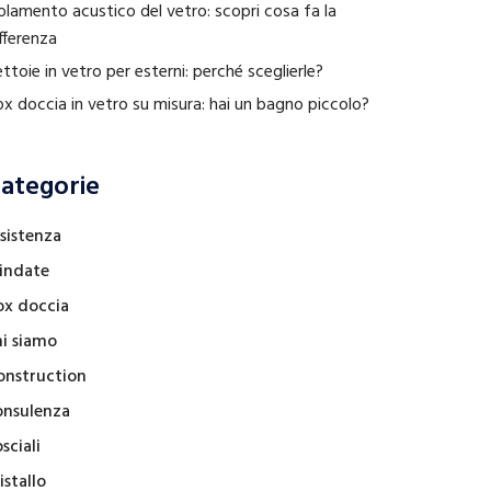
olamento acustico del vetro: scopri cosa fa la
fferenza
ttoie in vetro per esterni: perché sceglierle?
x doccia in vetro su misura: hai un bagno piccolo?
ategorie
sistenza
lindate
ox doccia
hi siamo
onstruction
onsulenza
sciali
istallo