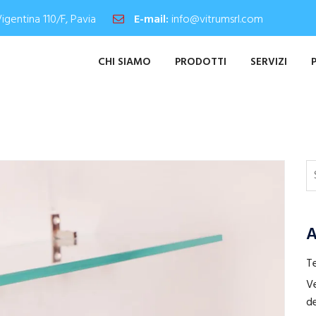
Vigentina 110/F, Pavia
E-mail:
info@vitrumsrl.com
CHI SIAMO
PRODOTTI
SERVIZI
A
Te
Ve
de