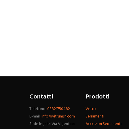
Contatti
Prodotti
Telefono:
03821750482
Vetro
E-mail:
info@vitrumsrl.com
Serramenti
Sede legale: Via Vigentina
Accessori Serramenti