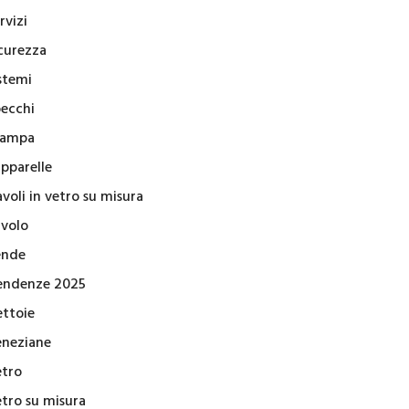
rvizi
icurezza
stemi
pecchi
tampa
apparelle
voli in vetro su misura
avolo
ende
endenze 2025
ettoie
eneziane
etro
etro su misura