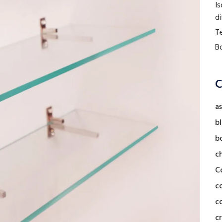
Is
di
Te
Bo
C
as
b
b
c
C
c
co
cr