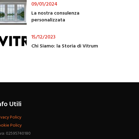
09/01/2024
La nostra consulenza
personalizzata
15/12/2023
Chi Siamo: la Storia di Vitrum
nfo Utili
ivacy Policy
okie Policy
Iva: 02595740180