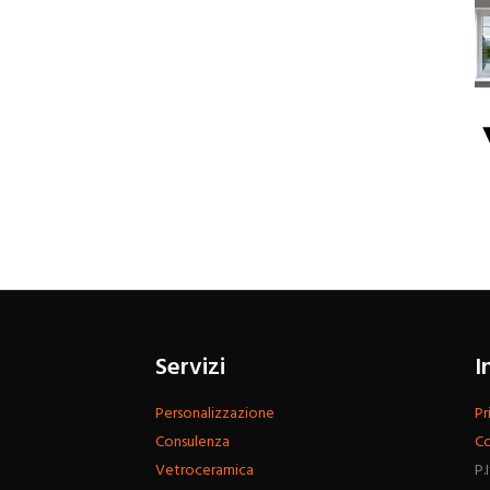
Servizi
I
Personalizzazione
Pr
Consulenza
Co
Vetroceramica
P.