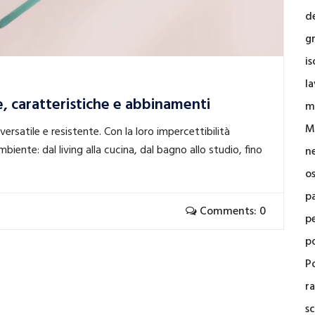
d
g
i
la
, caratteristiche e abbinamenti
m
M
rsatile e resistente. Con la loro impercettibilità
iente: dal living alla cucina, dal bagno allo studio, fino
n
o
p
Comments: 0
p
p
Po
r
sc