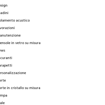
esign
radini
solamento acustico
vorazioni
anutenzione
ensole in vetro su misura
ews
scuranti
arapetti
ersonalizzazione
orte
rte in cristallo su misura
ampa
ale