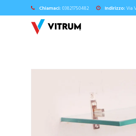
Chiamaci:
03821750482
Indirizzo:
Via 