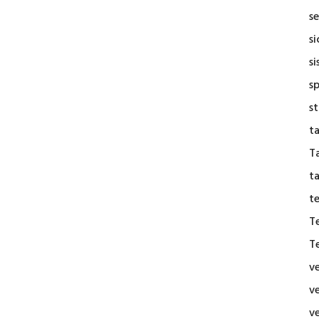
se
s
si
s
s
t
Ta
t
t
T
T
v
v
v