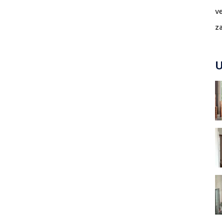
v
z
U