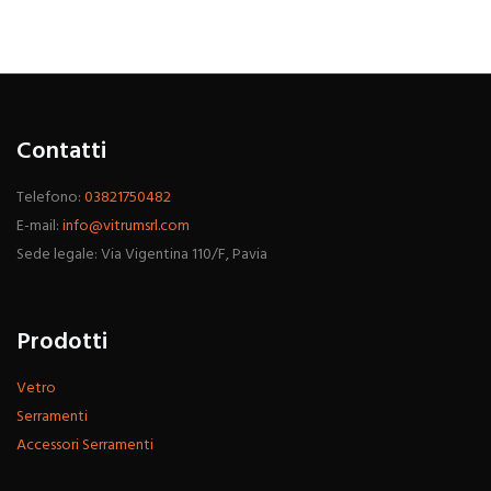
Contatti
Telefono:
03821750482
E-mail:
info@vitrumsrl.com
Sede legale: Via Vigentina 110/F, Pavia
Prodotti
Vetro
Serramenti
Accessori Serramenti